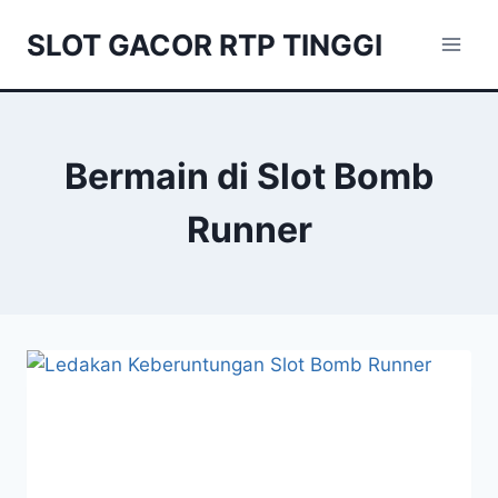
Skip
SLOT GACOR RTP TINGGI
to
content
Bermain di Slot Bomb
Runner