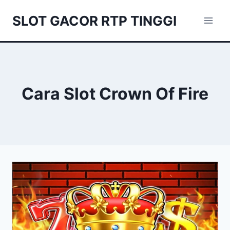
Skip
SLOT GACOR RTP TINGGI
to
content
Cara Slot Crown Of Fire