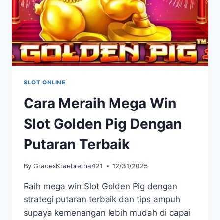
SLOT ONLINE
Cara Meraih Mega Win
Slot Golden Pig Dengan
Putaran Terbaik
By
GracesKraebretha421
12/31/2025
Raih mega win Slot Golden Pig dengan
strategi putaran terbaik dan tips ampuh
supaya kemenangan lebih mudah di capai