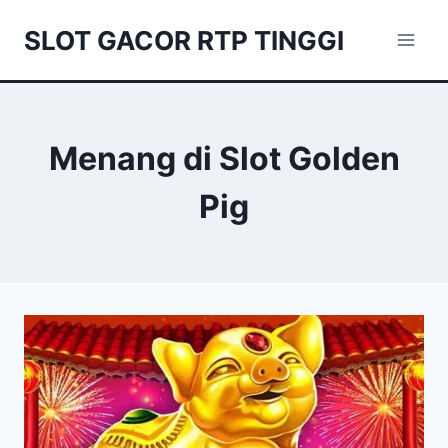
Skip
SLOT GACOR RTP TINGGI
to
content
Menang di Slot Golden
Pig