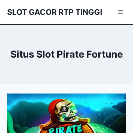
Skip
SLOT GACOR RTP TINGGI
to
content
Situs Slot Pirate Fortune