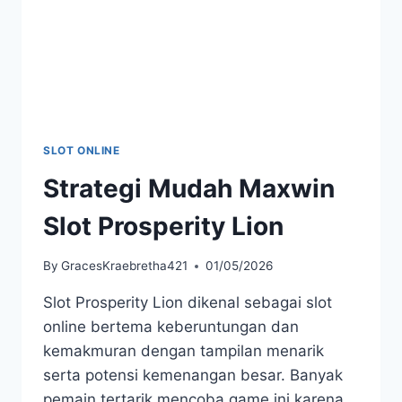
SLOT ONLINE
Strategi Mudah Maxwin
Slot Prosperity Lion
By
GracesKraebretha421
01/05/2026
Slot Prosperity Lion dikenal sebagai slot
online bertema keberuntungan dan
kemakmuran dengan tampilan menarik
serta potensi kemenangan besar. Banyak
pemain tertarik mencoba game ini karena