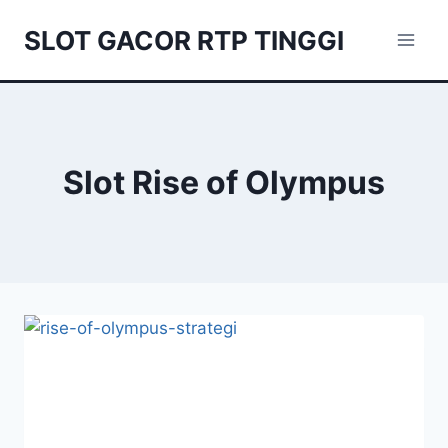
Skip
SLOT GACOR RTP TINGGI
to
content
Slot Rise of Olympus