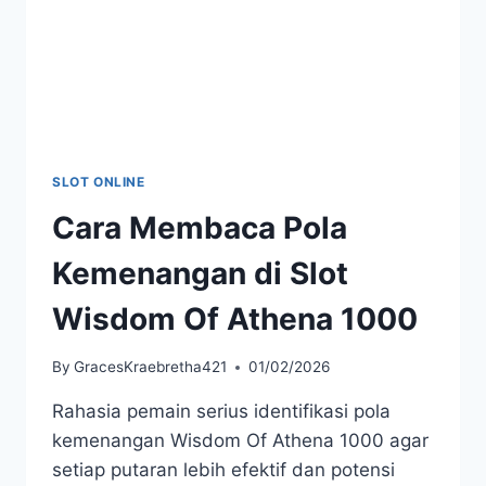
SLOT ONLINE
Cara Membaca Pola
Kemenangan di Slot
Wisdom Of Athena 1000
By
GracesKraebretha421
01/02/2026
Rahasia pemain serius identifikasi pola
kemenangan Wisdom Of Athena 1000 agar
setiap putaran lebih efektif dan potensi