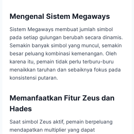
Mengenal Sistem Megaways
Sistem Megaways membuat jumlah simbol
pada setiap gulungan berubah secara dinamis.
Semakin banyak simbol yang muncul, semakin
besar peluang kombinasi kemenangan. Oleh
karena itu, pemain tidak perlu terburu-buru
menaikkan taruhan dan sebaiknya fokus pada
konsistensi putaran.
Memanfaatkan Fitur Zeus dan
Hades
Saat simbol Zeus aktif, pemain berpeluang
mendapatkan multiplier yang dapat