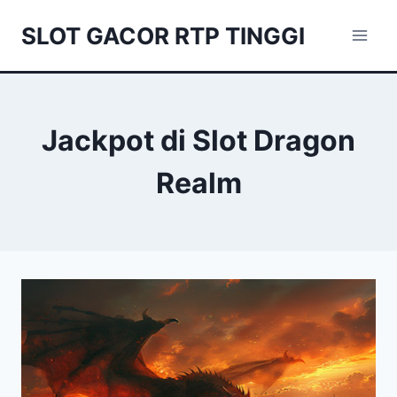
Skip
SLOT GACOR RTP TINGGI
to
content
Jackpot di Slot Dragon
Realm