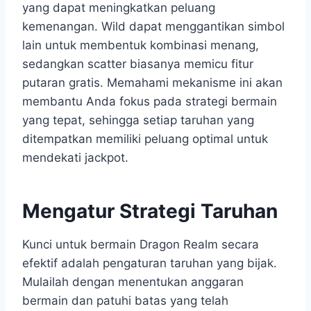
yang dapat meningkatkan peluang
kemenangan. Wild dapat menggantikan simbol
lain untuk membentuk kombinasi menang,
sedangkan scatter biasanya memicu fitur
putaran gratis. Memahami mekanisme ini akan
membantu Anda fokus pada strategi bermain
yang tepat, sehingga setiap taruhan yang
ditempatkan memiliki peluang optimal untuk
mendekati jackpot.
Mengatur Strategi Taruhan
Kunci untuk bermain Dragon Realm secara
efektif adalah pengaturan taruhan yang bijak.
Mulailah dengan menentukan anggaran
bermain dan patuhi batas yang telah