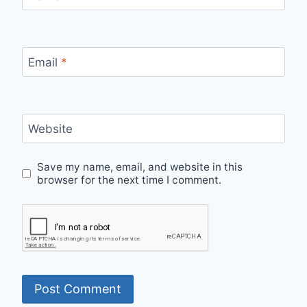
Email
*
Website
Save my name, email, and website in this
browser for the next time I comment.