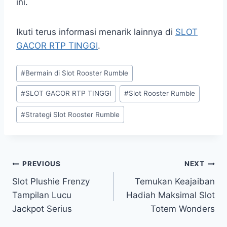
ini.
Ikuti terus informasi menarik lainnya di
SLOT
GACOR RTP TINGGI
.
Post
#
Bermain di Slot Rooster Rumble
Tags:
#
SLOT GACOR RTP TINGGI
#
Slot Rooster Rumble
#
Strategi Slot Rooster Rumble
Post
PREVIOUS
NEXT
Slot Plushie Frenzy
Temukan Keajaiban
navigation
Tampilan Lucu
Hadiah Maksimal Slot
Jackpot Serius
Totem Wonders