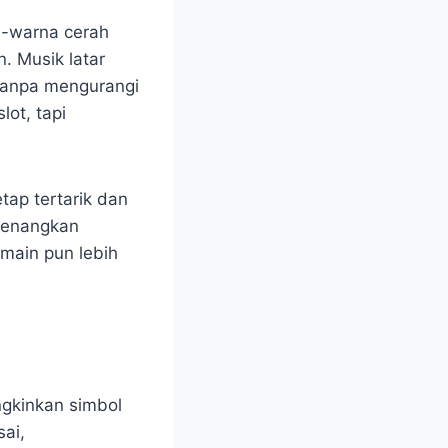
na-warna cerah
 Musik latar
tanpa mengurangi
ot, tapi
tap tertarik dan
yenangkan
emain pun lebih
ngkinkan simbol
sai,