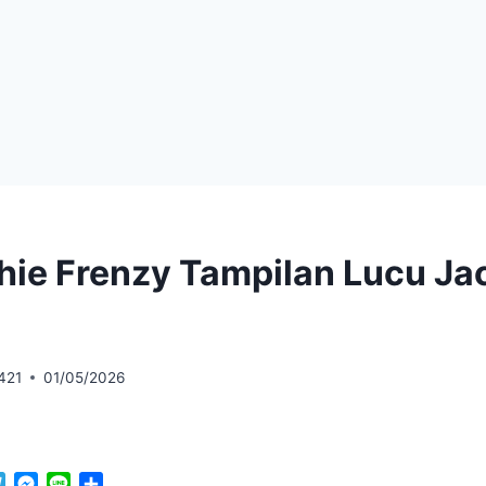
shie Frenzy Tampilan Lucu Ja
421
01/05/2026
T
M
L
S