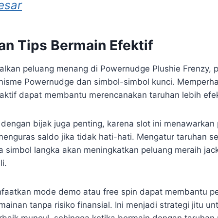
esar
an Tips Bermain Efektif
lkan peluang menang di Powernudge Plushie Frenzy, p
sme Powernudge dan simbol-simbol kunci. Memperhati
aktif dapat membantu merencanakan taruhan lebih efekt
dengan bijak juga penting, karena slot ini menawarkan
menguras saldo jika tidak hati-hati. Mengatur taruhan
a simbol langka akan meningkatkan peluang meraih jac
i.
anfaatkan mode demo atau free spin dapat membantu
mainan tanpa risiko finansial. Ini menjadi strategi jitu u
rbaik muncul, sehingga ketika bermain dengan taruhan 