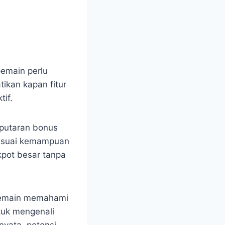
emain perlu
kan kapan fitur
if.
 putaran bonus
 sesuai kemampuan
kpot besar tanpa
 pemain memahami
ntuk mengenali
nyata, potensi