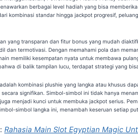
i menawarkan berbagai level hadiah yang bisa memberi
 dari kombinasi standar hingga jackpot progresif, pelu
n yang transparan dan fitur bonus yang mudah diakt
il dan termotivasi. Dengan memahami pola dan memanf
ain memiliki kesempatan nyata untuk membawa pulang
ahwa di balik tampilan lucu, terdapat strategi yang bis
 adalah kombinasi plushie yang langka atau khusus da
 secara signifikan. Simbol-simbol ini tidak hanya mena
 juga menjadi kunci untuk membuka jackpot serius. Pem
imbol-simbol langka ini, menambah keseruan setiap put
a:
Rahasia Main Slot Egyptian Magic Unt