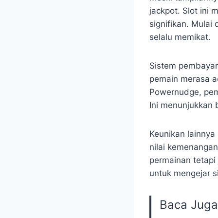
jackpot. Slot in
signifikan. Mulai
selalu memikat.
Sistem pembayara
pemain merasa ad
Powernudge, pem
Ini menunjukkan b
Keunikan lainnya
nilai kemenangan
permainan tetapi
untuk mengejar s
Baca Jug