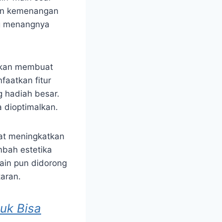
kan kemenangan
ang menangnya
ifkan membuat
aatkan fitur
 hadiah besar.
a dioptimalkan.
pat meningkatkan
mbah estetika
ain pun didorong
aran.
uk Bisa