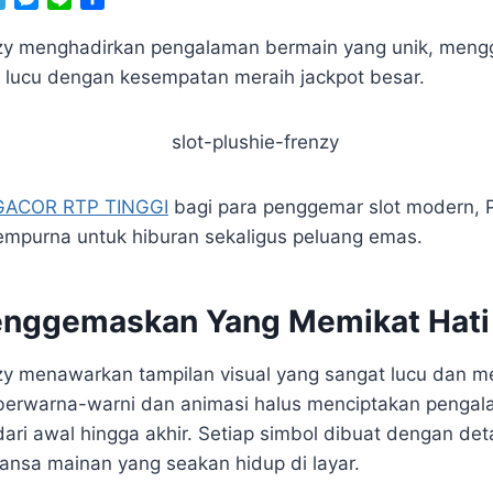
e
e
i
h
l
s
n
a
enzy menghadirkan pengalaman bermain yang unik, men
e
s
e
r
 lucu dengan kesempatan meraih jackpot besar.
g
e
e
r
n
a
g
m
e
r
GACOR RTP TINGGI
bagi para penggemar slot modern, P
sempurna untuk hiburan sekaligus peluang emas.
enggemaskan Yang Memikat Hati
nzy menawarkan tampilan visual yang sangat lucu dan 
 berwarna-warni dan animasi halus menciptakan penga
ri awal hingga akhir. Setiap simbol dibuat dengan detai
nsa mainan yang seakan hidup di layar.