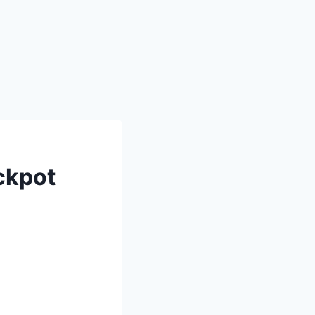
ckpot