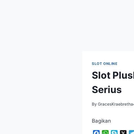
SLOT ONLINE
Slot Plu
Serius
By
GracesKraebretha
Bagikan
F
W
S
X