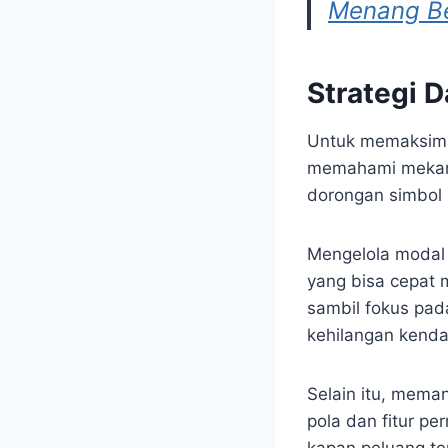
Menang B
Strategi D
Untuk memaksima
memahami mekani
dorongan simbol 
Mengelola modal 
yang bisa cepat 
sambil fokus pad
kehilangan kendal
Selain itu, mem
pola dan fitur per
kapan peluang te