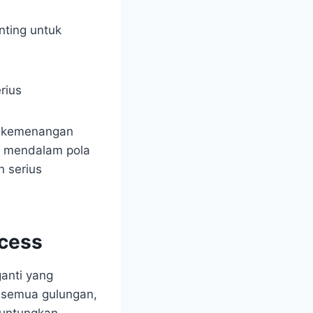
enting untuk
g kemenangan
 mendalam pola
n serius
ncess
ganti yang
 semua gulungan,
untungkan.