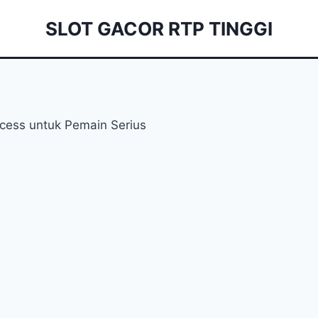
SLOT GACOR RTP TINGGI