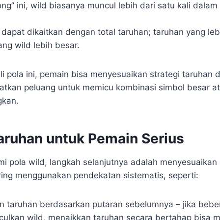
ng” ini, wild biasanya muncul lebih dari satu kali dalam
 dapat dikaitkan dengan total taruhan; taruhan yang leb
ng wild lebih besar.
 pola ini, pemain bisa menyesuaikan strategi taruhan d
atkan peluang untuk memicu kombinasi simbol besar at
gkan.
Taruhan untuk Pemain Serius
 pola wild, langkah selanjutnya adalah menyesuaikan s
ring menggunakan pendekatan sistematis, seperti:
 taruhan berdasarkan putaran sebelumnya – jika bebe
ulkan wild, menaikkan taruhan secara bertahap bisa