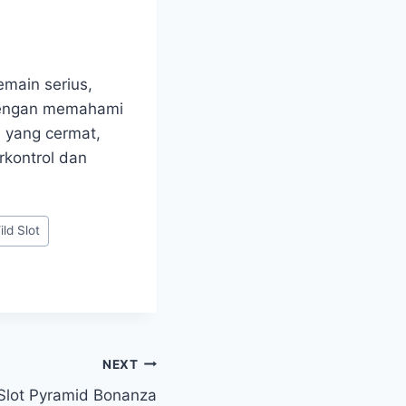
emain serius,
 Dengan memahami
n yang cermat,
rkontrol dan
ild Slot
NEXT
 Slot Pyramid Bonanza