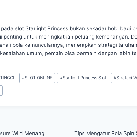
d pada slot Starlight Princess bukan sekadar hobi bagi p
egi penting untuk meningkatkan peluang kemenangan.
enali pola kemunculannya, menerapkan strategi taruha
kesalahan umum, pemain bisa bermain dengan lebih te
TINGGI
#
SLOT ONLINE
#
Starlight Princess Slot
#
Strategi W
s
asure Wild Menang
Tips Mengatur Pola Spin