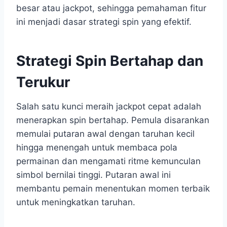
besar atau jackpot, sehingga pemahaman fitur
ini menjadi dasar strategi spin yang efektif.
Strategi Spin Bertahap dan
Terukur
Salah satu kunci meraih jackpot cepat adalah
menerapkan spin bertahap. Pemula disarankan
memulai putaran awal dengan taruhan kecil
hingga menengah untuk membaca pola
permainan dan mengamati ritme kemunculan
simbol bernilai tinggi. Putaran awal ini
membantu pemain menentukan momen terbaik
untuk meningkatkan taruhan.