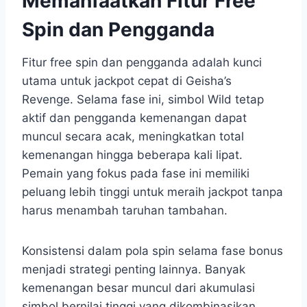
Memanfaatkan Fitur Free
Spin dan Pengganda
Fitur free spin dan pengganda adalah kunci
utama untuk jackpot cepat di Geisha’s
Revenge. Selama fase ini, simbol Wild tetap
aktif dan pengganda kemenangan dapat
muncul secara acak, meningkatkan total
kemenangan hingga beberapa kali lipat.
Pemain yang fokus pada fase ini memiliki
peluang lebih tinggi untuk meraih jackpot tanpa
harus menambah taruhan tambahan.
Konsistensi dalam pola spin selama fase bonus
menjadi strategi penting lainnya. Banyak
kemenangan besar muncul dari akumulasi
simbol bernilai tinggi yang dikombinasikan