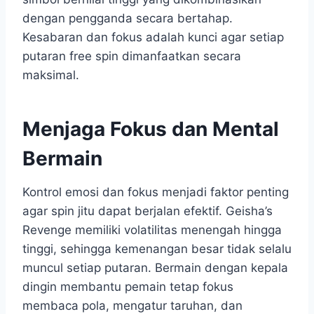
dengan pengganda secara bertahap.
Kesabaran dan fokus adalah kunci agar setiap
putaran free spin dimanfaatkan secara
maksimal.
Menjaga Fokus dan Mental
Bermain
Kontrol emosi dan fokus menjadi faktor penting
agar spin jitu dapat berjalan efektif. Geisha’s
Revenge memiliki volatilitas menengah hingga
tinggi, sehingga kemenangan besar tidak selalu
muncul setiap putaran. Bermain dengan kepala
dingin membantu pemain tetap fokus
membaca pola, mengatur taruhan, dan