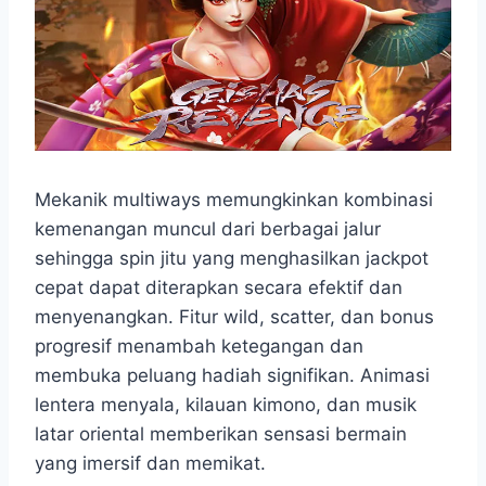
Mekanik multiways memungkinkan kombinasi
kemenangan muncul dari berbagai jalur
sehingga spin jitu yang menghasilkan jackpot
cepat dapat diterapkan secara efektif dan
menyenangkan. Fitur wild, scatter, dan bonus
progresif menambah ketegangan dan
membuka peluang hadiah signifikan. Animasi
lentera menyala, kilauan kimono, dan musik
latar oriental memberikan sensasi bermain
yang imersif dan memikat.