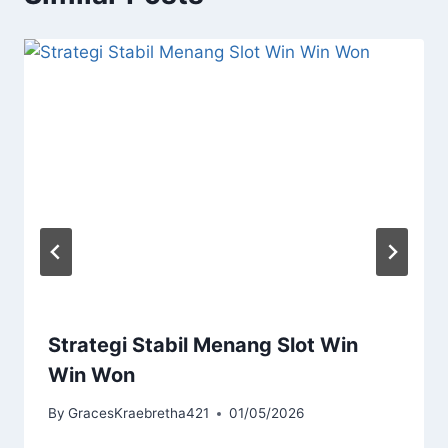
Strategi Stabil Menang Slot Win
Win Won
By
GracesKraebretha421
01/05/2026