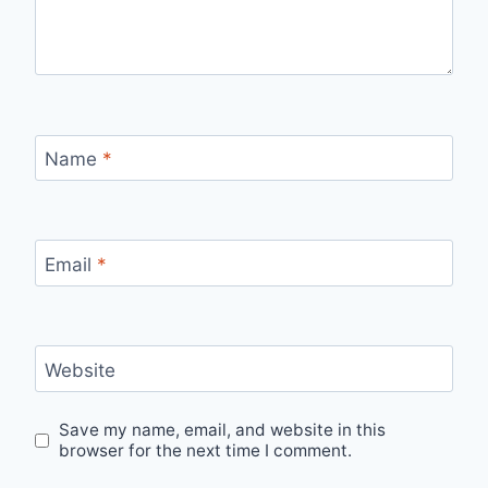
Name
*
Email
*
Website
Save my name, email, and website in this
browser for the next time I comment.