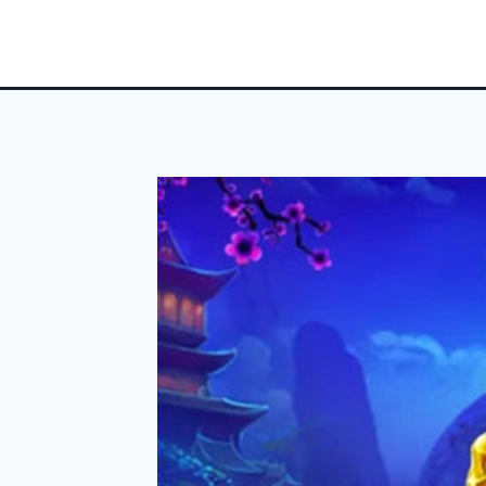
Skip
to
content