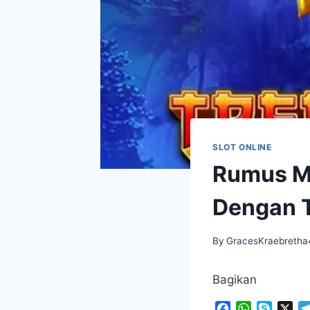
SLOT ONLINE
Rumus Me
Dengan T
By
GracesKraebretha
Bagikan
F
W
S
X