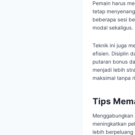
Pemain harus me
tetap menyenangk
beberapa sesi be
modal sekaligus.
Teknik ini juga m
efisien. Disipl
putaran bonus da
menjadi lebih str
maksimal tanpa ri
Tips Mem
Menggabungkan st
meningkatkan pel
lebih berpeluang