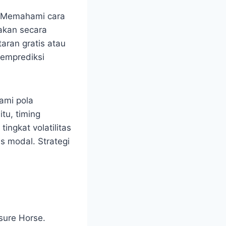
. Memahami cara
nakan secara
aran gratis atau
memprediksi
ami pola
tu, timing
ingkat volatilitas
 modal. Strategi
sure Horse.