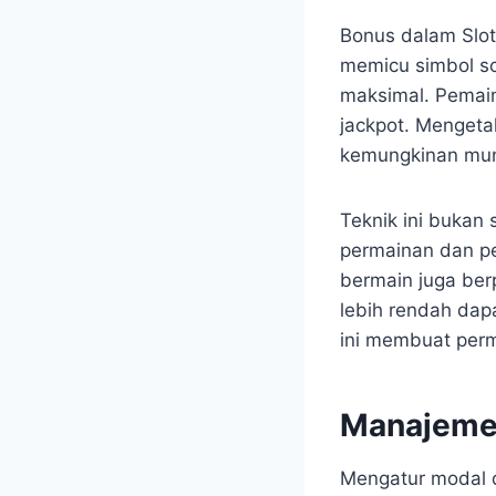
Bonus dalam Slot
memicu simbol sca
maksimal. Pemain
jackpot. Mengeta
kemungkinan mun
Teknik ini bukan
permainan dan pel
bermain juga berp
lebih rendah dap
ini membuat perma
Manajeme
Mengatur modal d