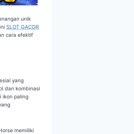
enangan unik
ini
SLOT GACOR
 cara efektif
esial yang
l dan kombinasi
 ikon paling
yang
Horse memiliki