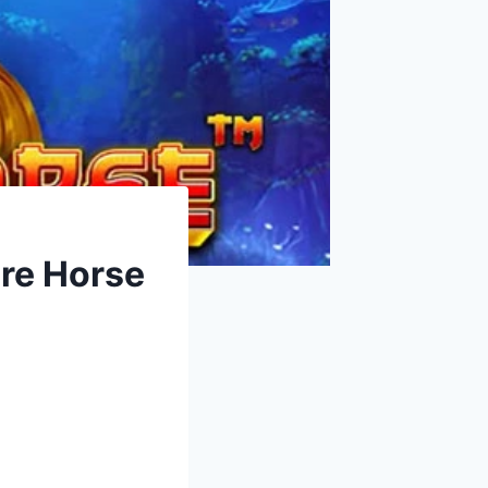
re Horse