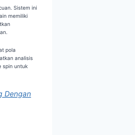
uan. Sistem ini
in memiliki
atkan
an.
at pola
tkan analisis
 spin untuk
ig Dengan