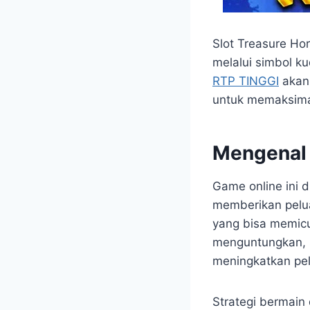
Slot Treasure H
melalui simbol ku
RTP TINGGI
akan 
untuk memaksimal
Mengenal 
Game online ini 
memberikan pelu
yang bisa memicu
menguntungkan, s
meningkatkan pel
Strategi bermain 