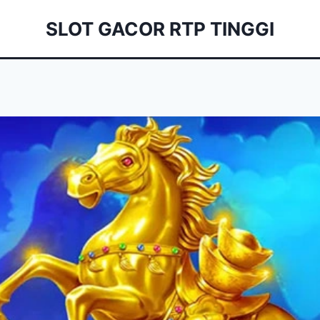
SLOT GACOR RTP TINGGI