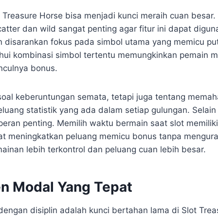
 Treasure Horse bisa menjadi kunci meraih cuan besar
tter dan wild sangat penting agar fitur ini dapat digu
 disarankan fokus pada simbol utama yang memicu put
hui kombinasi simbol tertentu memungkinkan pemain 
culnya bonus.
 soal keberuntungan semata, tetapi juga tentang memah
uang statistik yang ada dalam setiap gulungan. Selain i
eran penting. Memilih waktu bermain saat slot memiliki t
at meningkatkan peluang memicu bonus tanpa menguras
inan lebih terkontrol dan peluang cuan lebih besar.
n Modal Yang Tepat
engan disiplin adalah kunci bertahan lama di Slot Trea