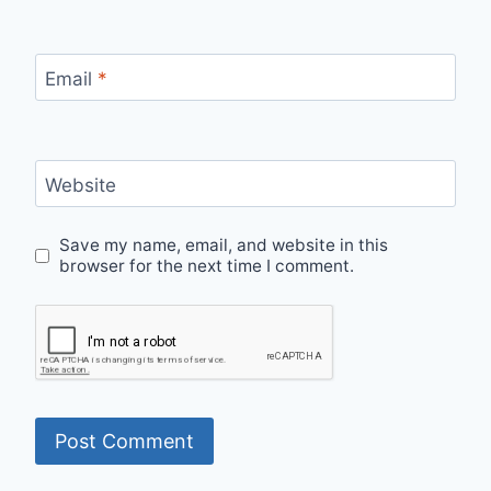
Email
*
Website
Save my name, email, and website in this
browser for the next time I comment.