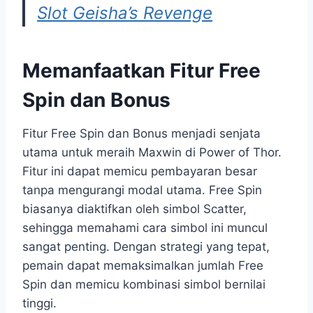
Slot Geisha’s Revenge
Memanfaatkan Fitur Free
Spin dan Bonus
Fitur Free Spin dan Bonus menjadi senjata
utama untuk meraih Maxwin di Power of Thor.
Fitur ini dapat memicu pembayaran besar
tanpa mengurangi modal utama. Free Spin
biasanya diaktifkan oleh simbol Scatter,
sehingga memahami cara simbol ini muncul
sangat penting. Dengan strategi yang tepat,
pemain dapat memaksimalkan jumlah Free
Spin dan memicu kombinasi simbol bernilai
tinggi.