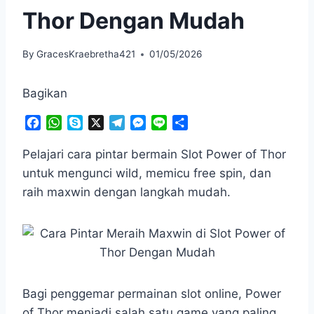
Thor Dengan Mudah
By
GracesKraebretha421
01/05/2026
Bagikan
F
W
S
X
T
M
L
S
a
h
k
e
e
i
h
c
a
y
l
s
n
a
Pelajari cara pintar bermain Slot Power of Thor
e
t
p
e
s
e
r
untuk mengunci wild, memicu free spin, dan
b
s
e
g
e
e
raih maxwin dengan langkah mudah.
o
A
r
n
o
p
a
g
k
p
m
e
r
Bagi penggemar permainan slot online, Power
of Thor menjadi salah satu game yang paling