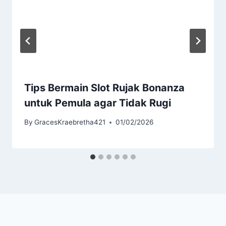
Tips Bermain Slot Rujak Bonanza
untuk Pemula agar Tidak Rugi
By
GracesKraebretha421
01/02/2026