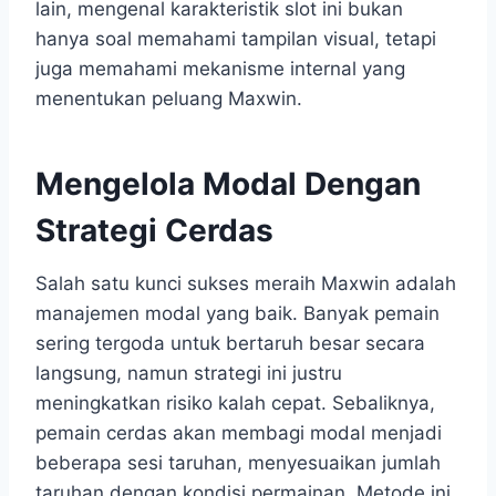
lain, mengenal karakteristik slot ini bukan
hanya soal memahami tampilan visual, tetapi
juga memahami mekanisme internal yang
menentukan peluang Maxwin.
Mengelola Modal Dengan
Strategi Cerdas
Salah satu kunci sukses meraih Maxwin adalah
manajemen modal yang baik. Banyak pemain
sering tergoda untuk bertaruh besar secara
langsung, namun strategi ini justru
meningkatkan risiko kalah cepat. Sebaliknya,
pemain cerdas akan membagi modal menjadi
beberapa sesi taruhan, menyesuaikan jumlah
taruhan dengan kondisi permainan. Metode ini