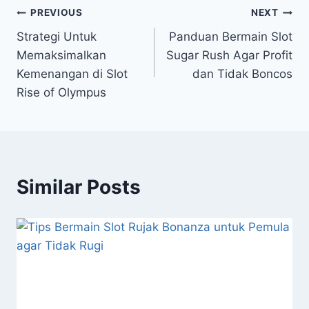
Post
PREVIOUS
NEXT
Strategi Untuk
Panduan Bermain Slot
navigation
Memaksimalkan
Sugar Rush Agar Profit
Kemenangan di Slot
dan Tidak Boncos
Rise of Olympus
Similar Posts