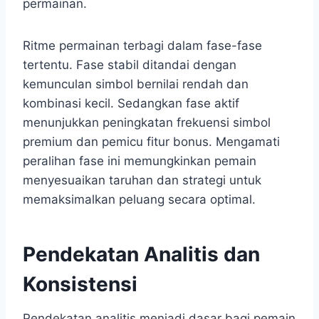
permainan.
Ritme permainan terbagi dalam fase-fase
tertentu. Fase stabil ditandai dengan
kemunculan simbol bernilai rendah dan
kombinasi kecil. Sedangkan fase aktif
menunjukkan peningkatan frekuensi simbol
premium dan pemicu fitur bonus. Mengamati
peralihan fase ini memungkinkan pemain
menyesuaikan taruhan dan strategi untuk
memaksimalkan peluang secara optimal.
Pendekatan Analitis dan
Konsistensi
Pendekatan analitis menjadi dasar bagi pemain