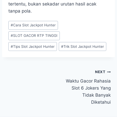
tertentu, bukan sekadar urutan hasil acak
tanpa pola.
Post
#
Cara Slot Jackpot Hunter
Tags:
#
SLOT GACOR RTP TINGGI
#
Tips Slot Jackpot Hunter
#
Trik Slot Jackpot Hunter
Post
NEXT
Waktu Gacor Rahasia
navigation
Slot 6 Jokers Yang
Tidak Banyak
Diketahui