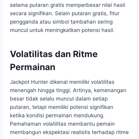
selama putaran gratis memperbesar nilai hasil
secara signifikan. Selain putaran gratis, fitur
pengganda atau simbol tambahan sering
muncul untuk meningkatkan potensi hasil.
Volatilitas dan Ritme
Permainan
Jackpot Hunter dikenal memiliki volatilitas
menengah hingga tinggi. Artinya, kemenangan
besar tidak selalu muncul dalam setiap
putaran, tetapi memiliki potensi signifikan
ketika kondisi permainan mendukung.
Pemahaman volatilitas membantu pemain
membangun ekspektasi realistis terhadap ritme