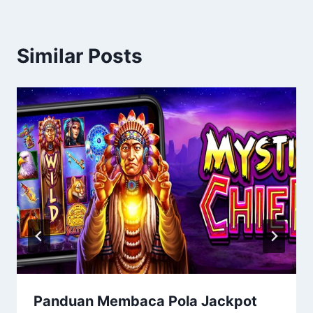
Similar Posts
Panduan Membaca Pola Jackpot