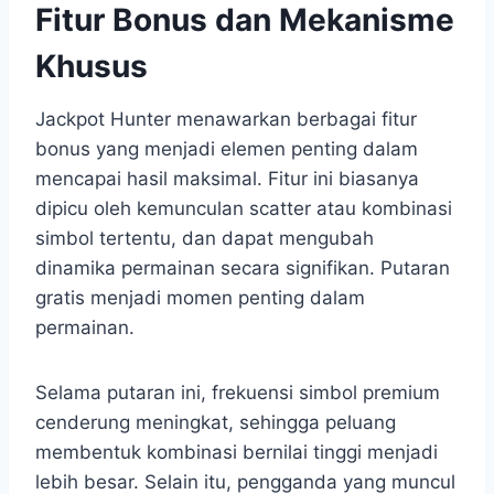
Fitur Bonus dan Mekanisme
Khusus
Jackpot Hunter menawarkan berbagai fitur
bonus yang menjadi elemen penting dalam
mencapai hasil maksimal. Fitur ini biasanya
dipicu oleh kemunculan scatter atau kombinasi
simbol tertentu, dan dapat mengubah
dinamika permainan secara signifikan. Putaran
gratis menjadi momen penting dalam
permainan.
Selama putaran ini, frekuensi simbol premium
cenderung meningkat, sehingga peluang
membentuk kombinasi bernilai tinggi menjadi
lebih besar. Selain itu, pengganda yang muncul