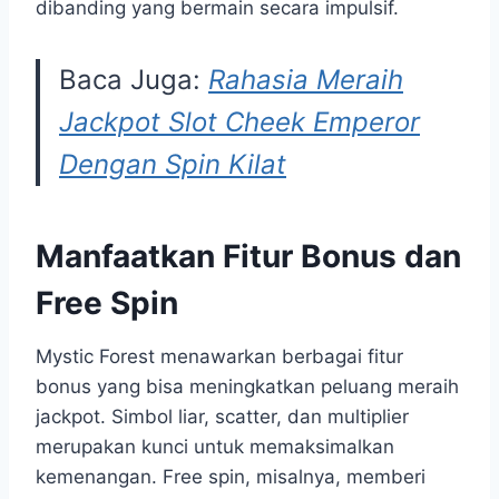
dibanding yang bermain secara impulsif.
Baca Juga:
Rahasia Meraih
Jackpot Slot Cheek Emperor
Dengan Spin Kilat
Manfaatkan Fitur Bonus dan
Free Spin
Mystic Forest menawarkan berbagai fitur
bonus yang bisa meningkatkan peluang meraih
jackpot. Simbol liar, scatter, dan multiplier
merupakan kunci untuk memaksimalkan
kemenangan. Free spin, misalnya, memberi