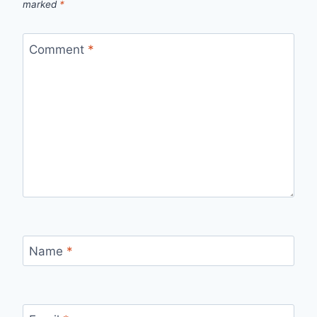
marked
*
Comment
*
Name
*