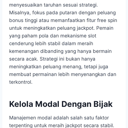
menyesuaikan taruhan sesuai strategi.
Misalnya, fokus pada putaran dengan peluang
bonus tinggi atau memanfaatkan fitur free spin
untuk meningkatkan peluang jackpot. Pemain
yang paham pola dan mekanisme slot
cenderung lebih stabil dalam meraih
kemenangan dibanding yang hanya bermain
secara acak. Strategi ini bukan hanya
meningkatkan peluang menang, tetapi juga
membuat permainan lebih menyenangkan dan
terkontrol.
Kelola Modal Dengan Bijak
Manajemen modal adalah salah satu faktor
terpenting untuk meraih jackpot secara stabil.