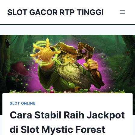
Skip
SLOT GACOR RTP TINGGI
to
content
SLOT ONLINE
Cara Stabil Raih Jackpot
di Slot Mystic Forest