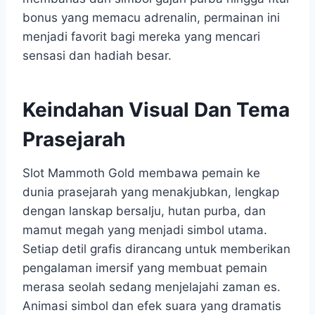
bonus yang memacu adrenalin, permainan ini
menjadi favorit bagi mereka yang mencari
sensasi dan hadiah besar.
Keindahan Visual Dan Tema
Prasejarah
Slot Mammoth Gold membawa pemain ke
dunia prasejarah yang menakjubkan, lengkap
dengan lanskap bersalju, hutan purba, dan
mamut megah yang menjadi simbol utama.
Setiap detil grafis dirancang untuk memberikan
pengalaman imersif yang membuat pemain
merasa seolah sedang menjelajahi zaman es.
Animasi simbol dan efek suara yang dramatis