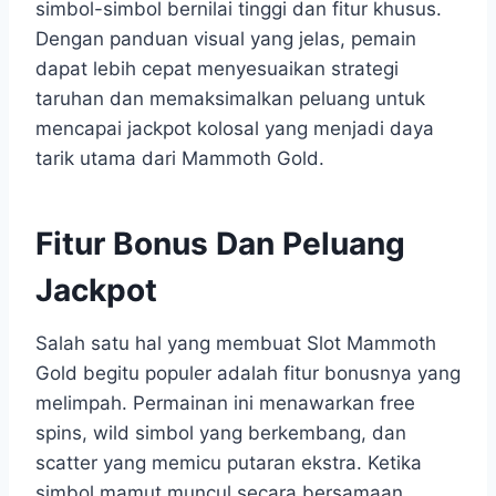
simbol-simbol bernilai tinggi dan fitur khusus.
Dengan panduan visual yang jelas, pemain
dapat lebih cepat menyesuaikan strategi
taruhan dan memaksimalkan peluang untuk
mencapai jackpot kolosal yang menjadi daya
tarik utama dari Mammoth Gold.
Fitur Bonus Dan Peluang
Jackpot
Salah satu hal yang membuat Slot Mammoth
Gold begitu populer adalah fitur bonusnya yang
melimpah. Permainan ini menawarkan free
spins, wild simbol yang berkembang, dan
scatter yang memicu putaran ekstra. Ketika
simbol mamut muncul secara bersamaan,