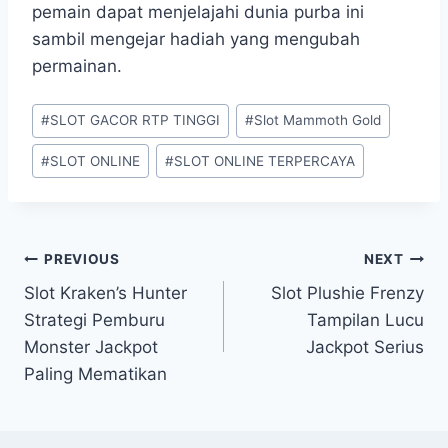
pemain dapat menjelajahi dunia purba ini
sambil mengejar hadiah yang mengubah
permainan.
Post
#
SLOT GACOR RTP TINGGI
#
Slot Mammoth Gold
Tags:
#
SLOT ONLINE
#
SLOT ONLINE TERPERCAYA
Post
PREVIOUS
NEXT
Slot Kraken’s Hunter
Slot Plushie Frenzy
navigation
Strategi Pemburu
Tampilan Lucu
Monster Jackpot
Jackpot Serius
Paling Mematikan