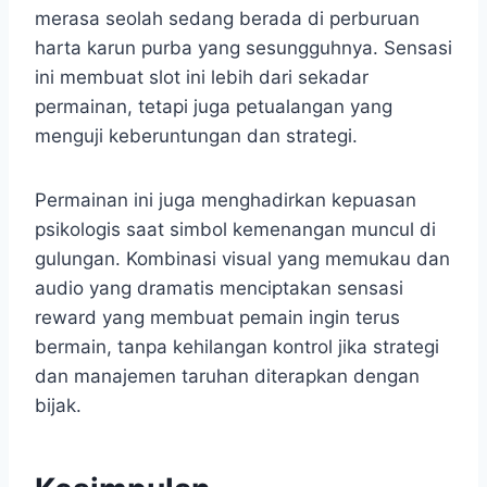
merasa seolah sedang berada di perburuan
harta karun purba yang sesungguhnya. Sensasi
ini membuat slot ini lebih dari sekadar
permainan, tetapi juga petualangan yang
menguji keberuntungan dan strategi.
Permainan ini juga menghadirkan kepuasan
psikologis saat simbol kemenangan muncul di
gulungan. Kombinasi visual yang memukau dan
audio yang dramatis menciptakan sensasi
reward yang membuat pemain ingin terus
bermain, tanpa kehilangan kontrol jika strategi
dan manajemen taruhan diterapkan dengan
bijak.