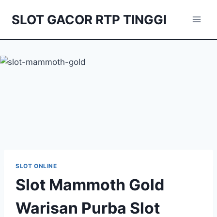
Skip
SLOT GACOR RTP TINGGI
to
content
SLOT ONLINE
Slot Mammoth Gold
Warisan Purba Slot