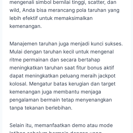
mengenali simbol bernilai tinggi, scatter, dan
wild, Anda bisa merancang pola taruhan yang
lebih efektif untuk memaksimalkan
kemenangan.
Manajemen taruhan juga menjadi kunci sukses.
Mulai dengan taruhan kecil untuk mengenal
ritme permainan dan secara bertahap
meningkatkan taruhan saat fitur bonus aktif
dapat meningkatkan peluang meraih jackpot
kolosal. Mengatur batas kerugian dan target
kemenangan juga membantu menjaga
pengalaman bermain tetap menyenangkan
tanpa tekanan berlebihan.
Selain itu, memanfaatkan demo atau mode