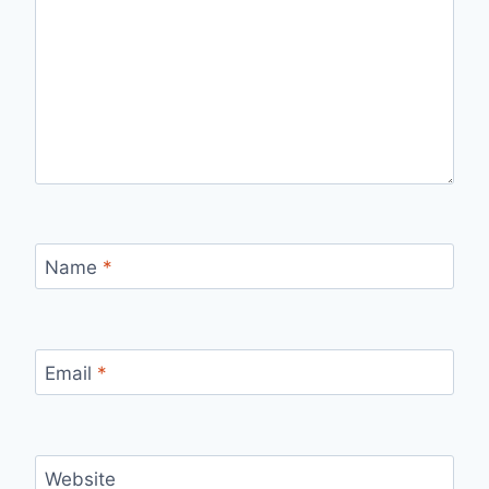
Name
*
Email
*
Website