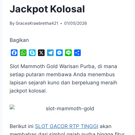
Jackpot Kolosal
By
GracesKraebretha421
01/05/2026
Bagikan
F
W
S
X
T
M
L
S
a
h
k
e
e
i
h
c
a
y
l
s
n
a
Slot Mammoth Gold Warisan Purba, di mana
e
t
p
e
s
e
r
setiap putaran membawa Anda menembus
b
s
e
g
e
e
lapisan sejarah kuno dan berpeluang meraih
o
A
r
n
jackpot kolosal.
o
p
a
g
k
p
m
e
r
Berikut ini
SLOT GACOR RTP TINGGI
akan
membahas dari simbol gajah purba hingga fitur