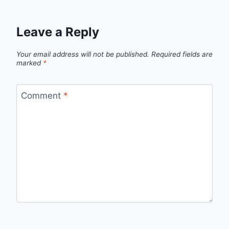
Leave a Reply
Your email address will not be published.
Required fields are
marked
*
Comment
*