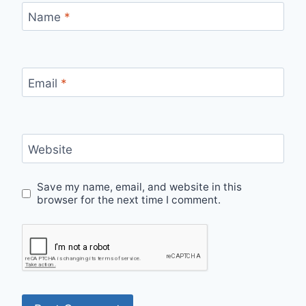
Name
*
Email
*
Website
Save my name, email, and website in this
browser for the next time I comment.