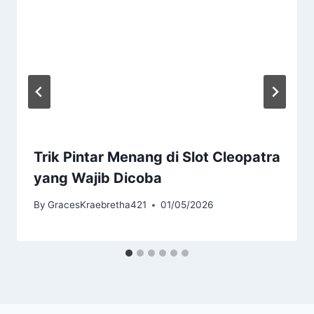
Trik Pintar Menang di Slot Cleopatra
yang Wajib Dicoba
By
GracesKraebretha421
01/05/2026