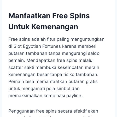
Manfaatkan Free Spins
Untuk Kemenangan
Free spins adalah fitur paling menguntungkan
di Slot Egyptian Fortunes karena memberi
putaran tambahan tanpa mengurangi saldo
pemain. Mendapatkan free spins melalui
scatter sakti membuka kesempatan meraih
kemenangan besar tanpa risiko tambahan.
Pemain bisa memanfaatkan putaran gratis
untuk mengamati pola simbol dan
memaksimalkan kombinasi payline.
Penggunaan free spins secara efektif akan