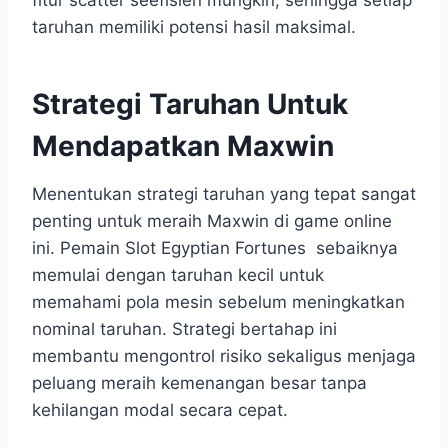
taruhan memiliki potensi hasil maksimal.
Strategi Taruhan Untuk
Mendapatkan Maxwin
Menentukan strategi taruhan yang tepat sangat
penting untuk meraih Maxwin di game online
ini. Pemain Slot Egyptian Fortunes sebaiknya
memulai dengan taruhan kecil untuk
memahami pola mesin sebelum meningkatkan
nominal taruhan. Strategi bertahap ini
membantu mengontrol risiko sekaligus menjaga
peluang meraih kemenangan besar tanpa
kehilangan modal secara cepat.