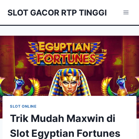
Skip
SLOT GACOR RTP TINGGI
to
content
SLOT ONLINE
Trik Mudah Maxwin di
Slot Egyptian Fortunes