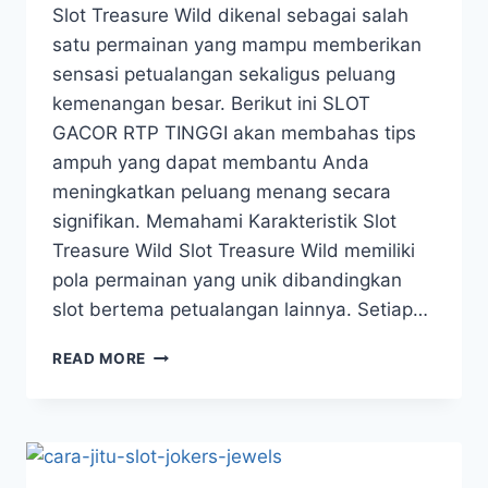
Slot Treasure Wild dikenal sebagai salah
satu permainan yang mampu memberikan
sensasi petualangan sekaligus peluang
kemenangan besar. Berikut ini SLOT
GACOR RTP TINGGI akan membahas tips
ampuh yang dapat membantu Anda
meningkatkan peluang menang secara
signifikan. Memahami Karakteristik Slot
Treasure Wild Slot Treasure Wild memiliki
pola permainan yang unik dibandingkan
slot bertema petualangan lainnya. Setiap…
TIPS
READ MORE
AMPUH
SLOT
TREASURE
WILD
MENANG