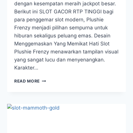
dengan kesempatan meraih jackpot besar.
Berikut ini SLOT GACOR RTP TINGGI bagi
para penggemar slot modern, Plushie
Frenzy menjadi pilihan sempurna untuk
hiburan sekaligus peluang emas. Desain
Menggemaskan Yang Memikat Hati Slot
Plushie Frenzy menawarkan tampilan visual
yang sangat lucu dan menyenangkan.
Karakter…
SLOT
READ MORE
PLUSHIE
FRENZY
TAMPILAN
LUCU
JACKPOT
SERIUS