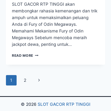
SLOT GACOR RTP TINGGI akan
membongkar rahasia kemenangan dan trik
ampuh untuk memaksimalkan peluang
Anda di Fury of Odin Megaways.
Memahami Mekanisme Fury of Odin
Megaways Sebelum mencoba meraih
jackpot dewa, penting untuk…
RAHASIA
READ MORE
SLOT
FURY
OF
ODIN
Page
Next
1
2
MEGAWAYS
JACKPOT
navigation
Page
DEWA
© 2026
SLOT GACOR RTP TINGGI