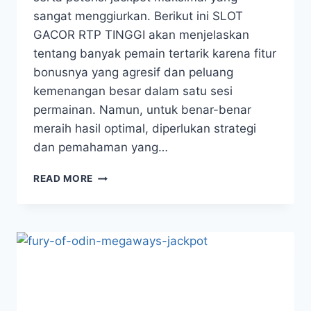
sangat menggiurkan. Berikut ini SLOT
GACOR RTP TINGGI akan menjelaskan
tentang banyak pemain tertarik karena fitur
bonusnya yang agresif dan peluang
kemenangan besar dalam satu sesi
permainan. Namun, untuk benar-benar
meraih hasil optimal, diperlukan strategi
dan pemahaman yang…
TIPS
READ MORE
MENANG
SLOT
FIRE
STRIKE
2
JACKPOT
MAKSIMAL