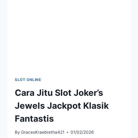
JACKPOT
BESAR
SLOT ONLINE
Cara Jitu Slot Joker’s
Jewels Jackpot Klasik
Fantastis
By
GracesKraebretha421
01/02/2026