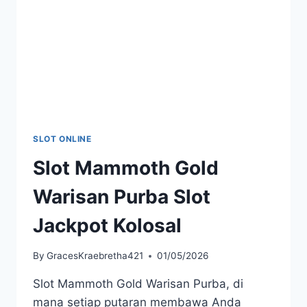
SLOT ONLINE
Slot Mammoth Gold
Warisan Purba Slot
Jackpot Kolosal
By
GracesKraebretha421
01/05/2026
Slot Mammoth Gold Warisan Purba, di
mana setiap putaran membawa Anda