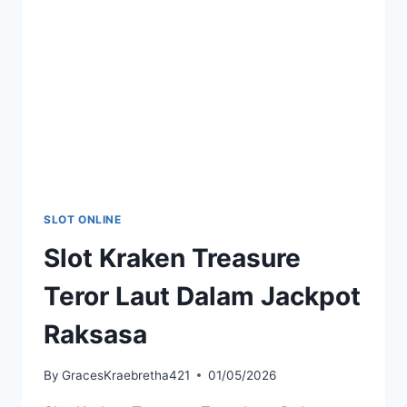
PENGGANDA
JACKPOT
EPIK
SLOT ONLINE
Slot Kraken Treasure
Teror Laut Dalam Jackpot
Raksasa
By
GracesKraebretha421
01/05/2026