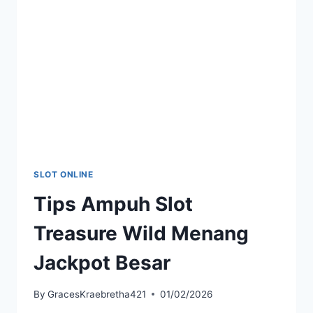
RAKSASA
SLOT ONLINE
Tips Ampuh Slot
Treasure Wild Menang
Jackpot Besar
By
GracesKraebretha421
01/02/2026