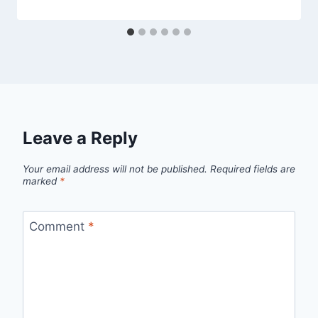
Leave a Reply
Your email address will not be published.
Required fields are
marked
*
Comment
*