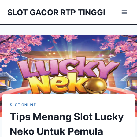
Skip
SLOT GACOR RTP TINGGI
to
content
SLOT ONLINE
Tips Menang Slot Lucky
Neko Untuk Pemula