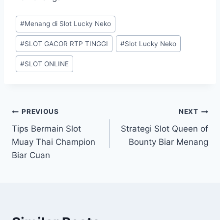
Post
#
Menang di Slot Lucky Neko
Tags:
#
SLOT GACOR RTP TINGGI
#
Slot Lucky Neko
#
SLOT ONLINE
Post
PREVIOUS
NEXT
Tips Bermain Slot
Strategi Slot Queen of
navigation
Muay Thai Champion
Bounty Biar Menang
Biar Cuan