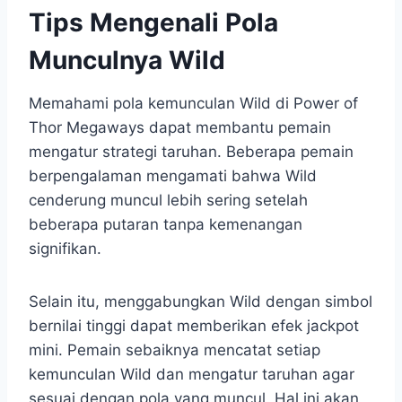
Tips Mengenali Pola
Munculnya Wild
Memahami pola kemunculan Wild di Power of
Thor Megaways dapat membantu pemain
mengatur strategi taruhan. Beberapa pemain
berpengalaman mengamati bahwa Wild
cenderung muncul lebih sering setelah
beberapa putaran tanpa kemenangan
signifikan.
Selain itu, menggabungkan Wild dengan simbol
bernilai tinggi dapat memberikan efek jackpot
mini. Pemain sebaiknya mencatat setiap
kemunculan Wild dan mengatur taruhan agar
sesuai dengan pola yang muncul. Hal ini akan