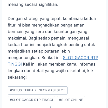
menang secara signifikan.
Dengan strategi yang tepat, kombinasi kedua
fitur ini bisa menghadirkan pengalaman
bermain yang seru dan keuntungan yang
maksimal. Bagi setiap pemain, menguasai
kedua fitur ini menjadi langkah penting untuk
menjadikan setiap putaran lebih
menguntungkan. Berikut ini,
SLOT GACOR RTP
TINGGI
Kali ini, akan memberi kamu informasi
lengkap dan detail yang wajib diketahui, klik
sekarang!
Post
#
SITUS TERBAIK INFORMASI SLOT
Tags:
#
SLOT GACOR RTP TINGGI
#
SLOT ONLINE