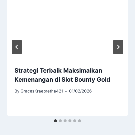
Strategi Terbaik Maksimalkan
Kemenangan di Slot Bounty Gold
By
GracesKraebretha421
01/02/2026